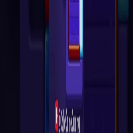
¿Qué debo revisar antes del primer movimiento?
Busca colores repetidos en la parte superior, la salida más limpia y la
ranura vacía que puedas proteger. El primer movimiento debe crear
espacio, no solo mejorar una columna.
¿Por qué es tan importante conservar una ranura
vacía?
Una columna libre te permite deshacer una fusión mala, separar colores
mezclados y reordenar la secuencia sin bloquear el tablero demasiado
pronto.
¿Cuándo conviene reiniciar un nivel?
Reinicia cuando todas las líneas abiertas queden mezcladas y ya no
tengas una columna de seguridad. Si aún queda un espacio limpio,
normalmente puedes recuperarte sin reiniciar.
¿Debo mirar primero los consejos escritos o el video?
Empieza por los consejos para entender el patrón y usa el video
cuando necesites el orden exacto de movimientos. Así resuelves más
rápido y reconoces tableros parecidos después.